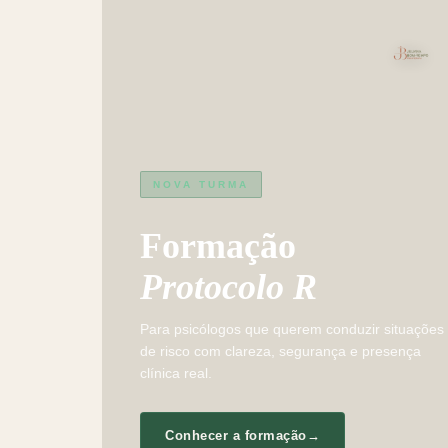
NOVA TURMA
Formação
Protocolo R
Para psicólogos que querem conduzir situações
de risco com clareza, segurança e presença
clínica real.
Conhecer a formação
→